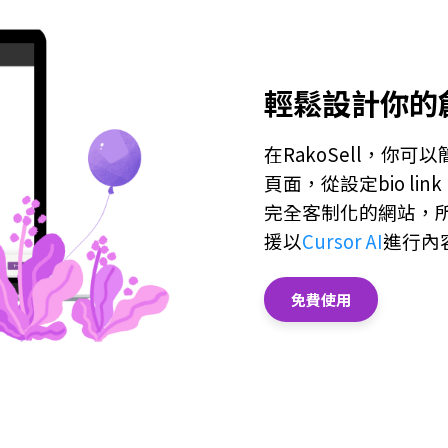
輕鬆設計你的
在RakoSell，你
頁面，從設定bio l
完全客制化的網站，
援以
Cursor AI
進行內
免費使用