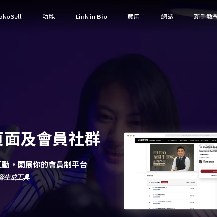
koSell
功能
Link in Bio
費用
網誌
新手教
頁面及會員社群
者互動，開展你的會員制平台
容生成工具