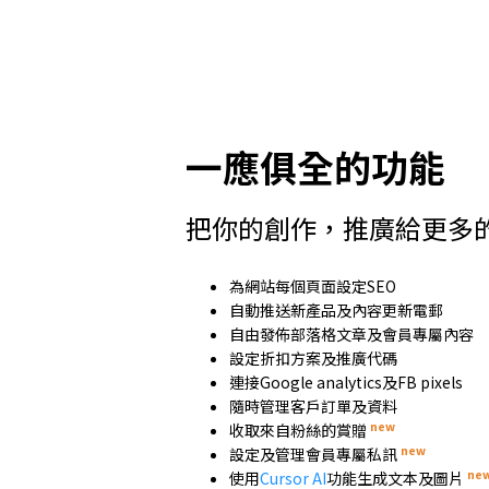
一應俱全的功能
把你的創作，推廣給更多
為網站每個頁面設定SEO
自動推送新產品及內容更新電郵
自由發佈部落格文章及會員專屬內容
設定折扣方案及推廣代碼
連接Google analytics及FB pixels
隨時管理客戶訂單及資料
new
收取來自粉絲的賞贈
new
設定及管理會員專屬私訊
ne
使用
Cursor AI
功能生成文本及圖片