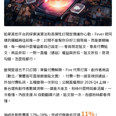
如果其他平台的探索演算法和高彈性訂閱定價讓你心動，Fever 把同
樣的邏輯再往前推一步：訂閱不是幫你分好三個等級，而是要開幾
級、每一級給什麼權益都自己設定——會員限定貼文、會員付費貼
文、商品折扣、一對一直播（通話）權益與折扣、貼文折扣，逐項
勾選，怎麼搭都行。
變現管道也不只訂閱：單篇付費解鎖、Fire 代幣打賞、創作者商店
（數位／實體皆可直接嵌進貼文賣）、付費一對一語音視訊通話，
外加付費私訊，五種變現一次到位；公開直播預計 2026 Q4 上線。
後台還有創作者數據洞察——誰是大金主、粉絲什麼時段最活躍，一
次看懂。內容支援 AI 自動翻譯六語，貼文發一次，各國粉絲都看得
懂。
11%
抽成走動態費率 12%–18%，完成任務最低可達
！