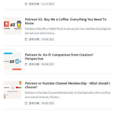
發表日期：11/27/2023
Patreon V.S. Buy Me a Coffee: Everything You Need To
Know
Patreon or Buy Me a Coffee? Want to set up your own membership program
but not sure which one is...
發表日期：05/08/2021
Patreon Vs. Ko-fi: Comparison from Creators'
Perspective
發表日期：06/04/2021
Patreon vs Youtube Channel Membership - What should I
choose?
Patreon vs Youtube Channel Membership: As Youtube takes 30% cut-off on
your overall revenue, Patreon...
發表日期：06/08/2021