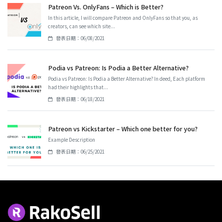
Patreon Vs. OnlyFans – Which is Better?
In this article, I will compare Patreon and OnlyFans so that you, as
creators, can see which site...
發表日期：06/08/2021
Podia vs Patreon: Is Podia a Better Alternative?
Podia vs Patreon: Is Podia a Better Alternative? In deed, Each platform
had their highlights that...
發表日期：06/18/2021
Patreon vs Kickstarter – Which one better for you?
Example Description
發表日期：06/25/2021