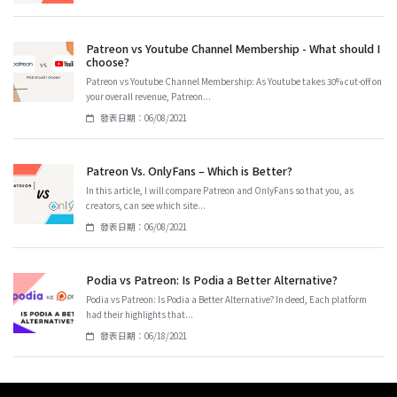
Patreon vs Youtube Channel Membership - What should I
choose?
Patreon vs Youtube Channel Membership: As Youtube takes 30% cut-off on
your overall revenue, Patreon...
發表日期：06/08/2021
Patreon Vs. OnlyFans – Which is Better?
In this article, I will compare Patreon and OnlyFans so that you, as
creators, can see which site...
發表日期：06/08/2021
Podia vs Patreon: Is Podia a Better Alternative?
Podia vs Patreon: Is Podia a Better Alternative? In deed, Each platform
had their highlights that...
發表日期：06/18/2021